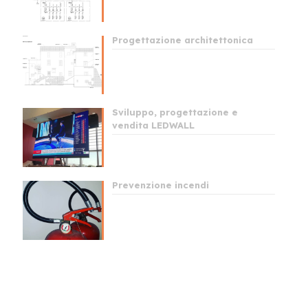
Progettazione architettonica
Sviluppo, progettazione e
vendita LEDWALL
Prevenzione incendi